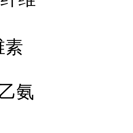
维素
二乙氨