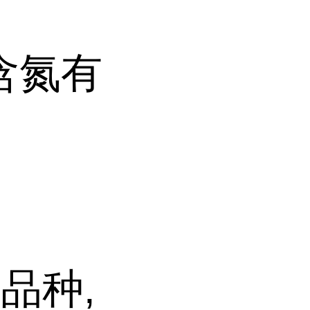
含氮有
品种,