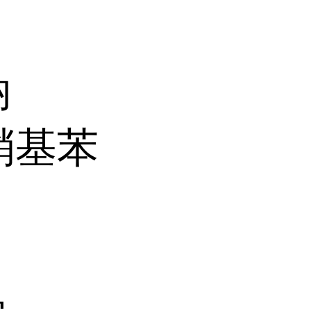
钠
-硝基苯