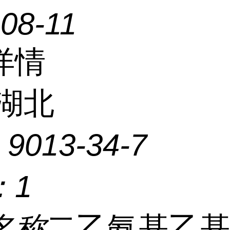
08-11
详情
湖北
：
9013-34-7
：
1
名称
二乙氨基乙