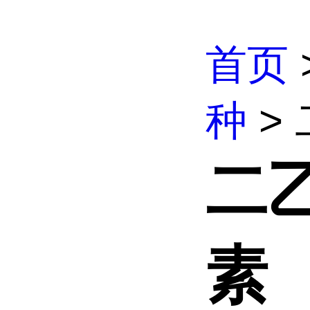
首页
种
>
二
素