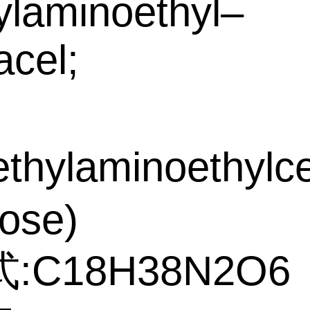
ylaminoethyl–
cel;
thylaminoethylc
lose)
:C18H38N2O6