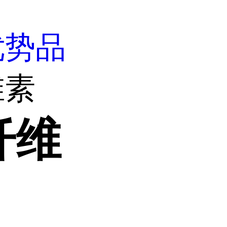
优势品
维素
纤维